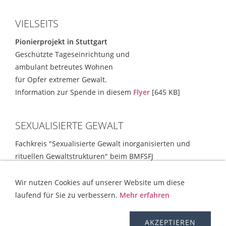
VIELSEITS
Pionierprojekt in Stuttgart
Geschützte Tageseinrichtung und
ambulant betreutes Wohnen
für Opfer extremer Gewalt.
Information zur Spende in diesem
Flyer
[645 KB]
SEXUALISIERTE GEWALT
Fachkreis "Sexualisierte Gewalt inorganisierten und
rituellen Gewaltstrukturen" beim BMFSFJ
Empfehlungen und Strategien
[354 KB]
Wir nutzen Cookies auf unserer Website um diese
laufend für Sie zu verbessern.
Mehr erfahren
KONTAKT
HILFE
IMPRESSUM
AGB
WIDERRUFSRECHT
OS-PLATTFORM
VERSAND
DISCLAIMER
AKZEPTIEREN