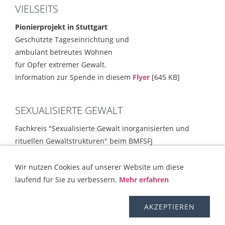
VIELSEITS
Pionierprojekt in Stuttgart
Geschützte Tageseinrichtung und
ambulant betreutes Wohnen
für Opfer extremer Gewalt.
Information zur Spende in diesem
Flyer
[645 KB]
SEXUALISIERTE GEWALT
Fachkreis "Sexualisierte Gewalt inorganisierten und
rituellen Gewaltstrukturen" beim BMFSFJ
Empfehlungen und Strategien
[354 KB]
Wir nutzen Cookies auf unserer Website um diese
laufend für Sie zu verbessern.
Mehr erfahren
KONTAKT
HILFE
IMPRESSUM
AGB
WIDERRUFSRECHT
OS-PLATTFORM
VERSAND
DISCLAIMER
AKZEPTIEREN
DATENSCHUTZERKLÄRUNG