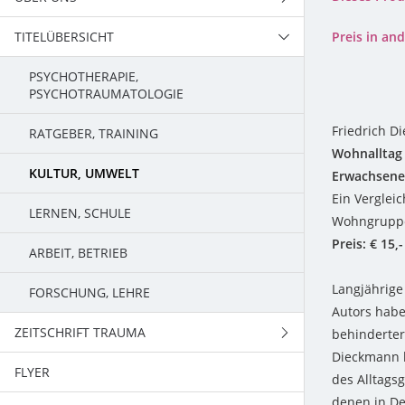
TITELÜBERSICHT
TEAM
Preis in a
PSYCHOTHERAPIE,
PSYCHOTRAUMATOLOGIE
Friedrich D
RATGEBER, TRAINING
Wohnalltag 
KULTUR, UMWELT
Erwachsene
Ein Verglei
LERNEN, SCHULE
Wohngruppen.
Preis: € 15,-
ARBEIT, BETRIEB
Langjährige
FORSCHUNG, LEHRE
Autors habe
ZEITSCHRIFT TRAUMA
behinderter
Dieckmann b
FLYER
PROGRAMM
des Alltags
denen in De