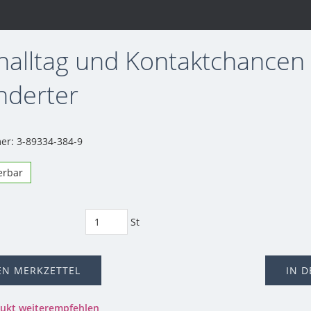
alltag und Kontaktchancen
nderter
r: 3-89334-384-9
ferbar
St
EN MERKZETTEL
IN 
dukt weiterempfehlen