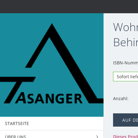
Wohn
Behi
ISBN-Numme
Sofort lie
Anzahl:
AUF D
STARTSEITE
Dieses Pro
ÜBER UNS