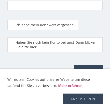
Ich habe mein Kennwort vergessen
Haben Sie noch kein Konto bei uns? Dann klicken
Sie bitte hier.
Wir nutzen Cookies auf unserer Website um diese
laufend für Sie zu verbessern.
Mehr erfahren
KONTAKT
HILFE
IMPRESSUM
AGB
WIDERRUFSRECHT
OS-PLATTFORM
VERSAND
DISCLAIMER
AKZEPTIEREN
DATENSCHUTZERKLÄRUNG