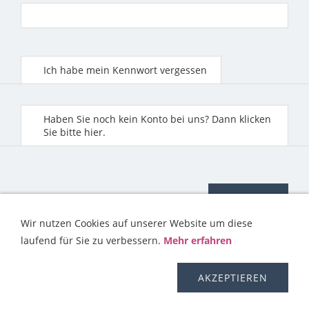
Ich habe mein Kennwort vergessen
Haben Sie noch kein Konto bei uns? Dann klicken
Sie bitte hier.
Wir nutzen Cookies auf unserer Website um diese
laufend für Sie zu verbessern.
Mehr erfahren
KONTAKT
HILFE
IMPRESSUM
AGB
WIDERRUFSRECHT
OS-PLATTFORM
VERSAND
DISCLAIMER
AKZEPTIEREN
DATENSCHUTZERKLÄRUNG