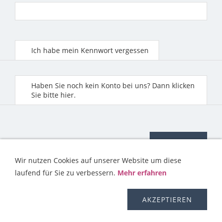
Ich habe mein Kennwort vergessen
Haben Sie noch kein Konto bei uns? Dann klicken
Sie bitte hier.
Wir nutzen Cookies auf unserer Website um diese
laufend für Sie zu verbessern.
Mehr erfahren
KONTAKT
HILFE
IMPRESSUM
AGB
WIDERRUFSRECHT
OS-PLATTFORM
VERSAND
DISCLAIMER
AKZEPTIEREN
DATENSCHUTZERKLÄRUNG