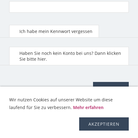
Ich habe mein Kennwort vergessen
Haben Sie noch kein Konto bei uns? Dann klicken
Sie bitte hier.
Wir nutzen Cookies auf unserer Website um diese
laufend für Sie zu verbessern.
Mehr erfahren
KONTAKT
HILFE
IMPRESSUM
AGB
WIDERRUFSRECHT
OS-PLATTFORM
VERSAND
DISCLAIMER
AKZEPTIEREN
DATENSCHUTZERKLÄRUNG