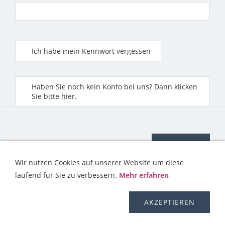
Ich habe mein Kennwort vergessen
Haben Sie noch kein Konto bei uns? Dann klicken
Sie bitte hier.
Wir nutzen Cookies auf unserer Website um diese
laufend für Sie zu verbessern.
Mehr erfahren
KONTAKT
HILFE
IMPRESSUM
AGB
WIDERRUFSRECHT
OS-PLATTFORM
VERSAND
DISCLAIMER
AKZEPTIEREN
DATENSCHUTZERKLÄRUNG