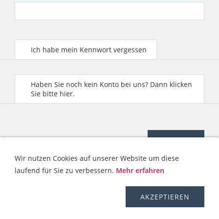
Ich habe mein Kennwort vergessen
Haben Sie noch kein Konto bei uns? Dann klicken
Sie bitte hier.
Wir nutzen Cookies auf unserer Website um diese
laufend für Sie zu verbessern.
Mehr erfahren
KONTAKT
HILFE
IMPRESSUM
AGB
WIDERRUFSRECHT
OS-PLATTFORM
VERSAND
DISCLAIMER
AKZEPTIEREN
DATENSCHUTZERKLÄRUNG