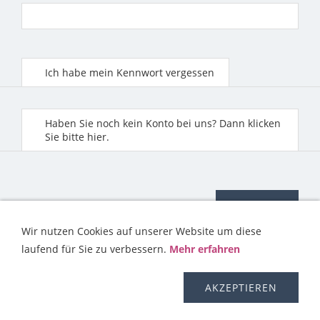
Ich habe mein Kennwort vergessen
Haben Sie noch kein Konto bei uns? Dann klicken
Sie bitte hier.
Wir nutzen Cookies auf unserer Website um diese
laufend für Sie zu verbessern.
Mehr erfahren
KONTAKT
HILFE
IMPRESSUM
AGB
WIDERRUFSRECHT
OS-PLATTFORM
VERSAND
DISCLAIMER
AKZEPTIEREN
DATENSCHUTZERKLÄRUNG