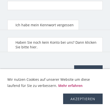
Ich habe mein Kennwort vergessen
Haben Sie noch kein Konto bei uns? Dann klicken
Sie bitte hier.
Wir nutzen Cookies auf unserer Website um diese
laufend für Sie zu verbessern.
Mehr erfahren
KONTAKT
HILFE
IMPRESSUM
AGB
WIDERRUFSRECHT
OS-PLATTFORM
VERSAND
DISCLAIMER
AKZEPTIEREN
DATENSCHUTZERKLÄRUNG