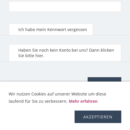
Ich habe mein Kennwort vergessen
Haben Sie noch kein Konto bei uns? Dann klicken
Sie bitte hier.
Wir nutzen Cookies auf unserer Website um diese
laufend für Sie zu verbessern.
Mehr erfahren
KONTAKT
HILFE
IMPRESSUM
AGB
WIDERRUFSRECHT
OS-PLATTFORM
VERSAND
DISCLAIMER
AKZEPTIEREN
DATENSCHUTZERKLÄRUNG