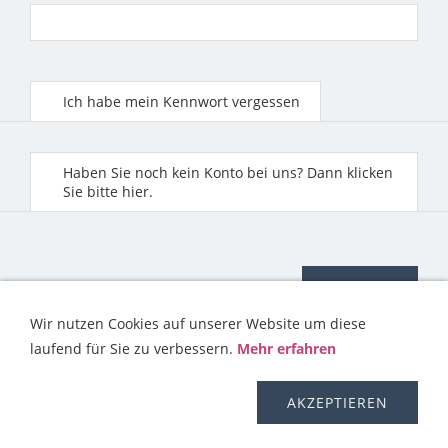
Ich habe mein Kennwort vergessen
Haben Sie noch kein Konto bei uns? Dann klicken
Sie bitte hier.
Wir nutzen Cookies auf unserer Website um diese
laufend für Sie zu verbessern.
Mehr erfahren
KONTAKT
HILFE
IMPRESSUM
AGB
WIDERRUFSRECHT
OS-PLATTFORM
VERSAND
DISCLAIMER
AKZEPTIEREN
DATENSCHUTZERKLÄRUNG